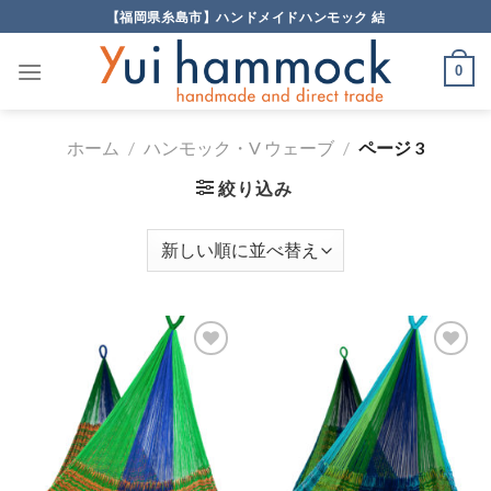
Skip
【福岡県糸島市】ハンドメイドハンモック 結
to
content
0
ホーム
/
ハンモック・V ウェーブ
/
ページ 3
絞り込み
Add to
Add to
Wishlist
Wishlist