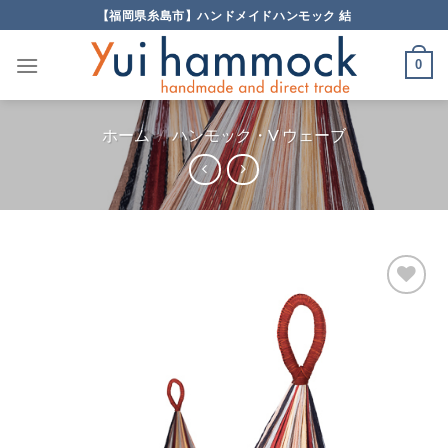
Skip
【福岡県糸島市】ハンドメイドハンモック 結
to
content
0
ホーム
/
ハンモック・V ウェーブ
Add to
Wishlist