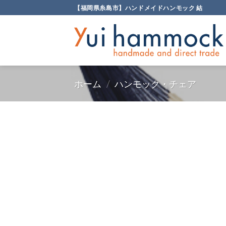
Skip
【福岡県糸島市】ハンドメイドハンモック 結
to
content
ホーム
/
ハンモック・チェア